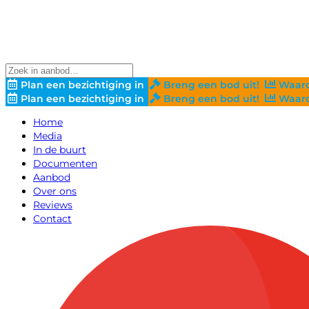
Plan een bezichtiging in
Breng een bod uit!
Waard
Plan een bezichtiging in
Breng een bod uit!
Waard
Home
Media
In de buurt
Documenten
Aanbod
Over ons
Reviews
Contact